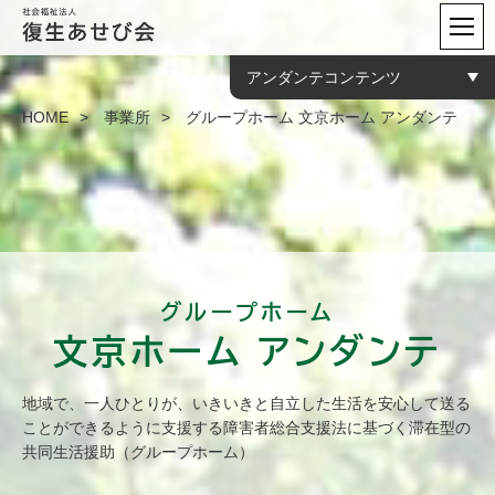
アンダンテコンテンツ
HOME
事業所
グループホーム 文京ホーム アンダンテ
新着情報
概要
施設紹介
利用対象
アクセス
グループホーム
文京ホーム アンダンテ
地域で、一人ひとりが、いきいきと自立した生活を安心して送る
ことができるように支援する障害者総合支援法に基づく滞在型の
共同生活援助（グループホーム）