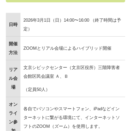
2026年3月1日（日）14:00〜16:00 （終了時間は予
日時
定）
開催
ZOOMとリアル会場によるハイブリッド開催
方法
文京シビックセンター（文京区役所）三階障害者
リア
会館区民会議室 Ａ、Ｂ
ル会
場
（定員50人）
オン
各自でパソコンやスマートフォン、iPadなどイン
ライ
ターネットに繋がる環境にて、インターネットソ
ン参
フトのZOOM（ズーム）を使用します。
加