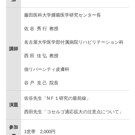
藤田医科大学腫瘍医学研究センター長
佐 谷 秀 行 教授
名古屋大学医学部付属病院リハビリテーション科
講師
西 田 佳 弘 教授
佃リバーシティ皮膚科
谷 戸 克 己 院長
佐谷先生「NＦ１研究の最前線」
演題
西田先生「コセルゴ適応拡大の注意点について」
参加
1世帯 2,000円