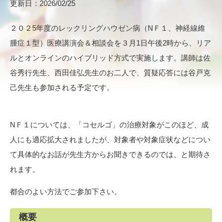
更新日：2026/02/25
２０２5年度のレックリングハウゼン病（NＦ１、神経線維
腫症１型）医療講演会＆相談会を３月1日午後2時から、リア
ルとオンラインのハイブリッド方式で実施します。講師は佐
谷秀行先生、西田佳弘先生のお二人で、質疑応答には谷戸克
己先生も参加される予定です。
NＦ１については、「コセルゴ」の治療対象がこのほど、成
人にも適応拡大されましたが、対象者や対象症状などについ
て具体的なお話が先生方からお聞きできるのでは、と期待さ
れます。
都合のよい方法でご参加下さい。
概要