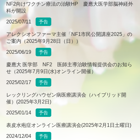
NF2向けワクチン療法の治験HP 慶應大医学部脳神経外
科が開設
2025/07/11
予告
アレクシオンファーマ主催「NF1市民公開講座2025」の
ご案内（2025年9月28日（日））
2025/06/19
予告
慶應大 医学部 NF2 医師主導治験情報提供会のお知ら
せ（2025年7月9日(水)オンライン開催）
2025/02/17
予告
レックリングハウゼン病医療講演会（ハイブリッド開
催）(2025年3月2日)
2025/01/14
予告
表皮水疱症オンライン医療講演会(2025年2月1日土曜日)
2024/12/04
予告