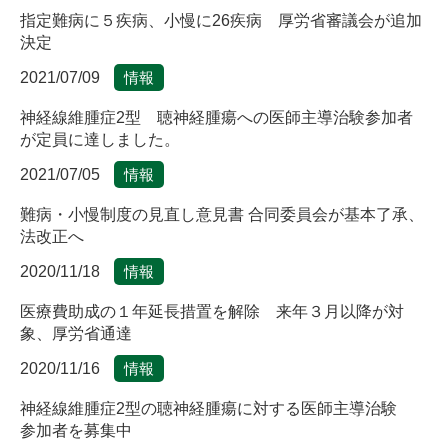
指定難病に５疾病、小慢に26疾病 厚労省審議会が追加
決定
2021/07/09
情報
神経線維腫症2型 聴神経腫瘍への医師主導治験参加者
が定員に達しました。
2021/07/05
情報
難病・小慢制度の見直し意見書 合同委員会が基本了承、
法改正へ
2020/11/18
情報
医療費助成の１年延長措置を解除 来年３月以降が対
象、厚労省通達
2020/11/16
情報
神経線維腫症2型の聴神経腫瘍に対する医師主導治験
参加者を募集中